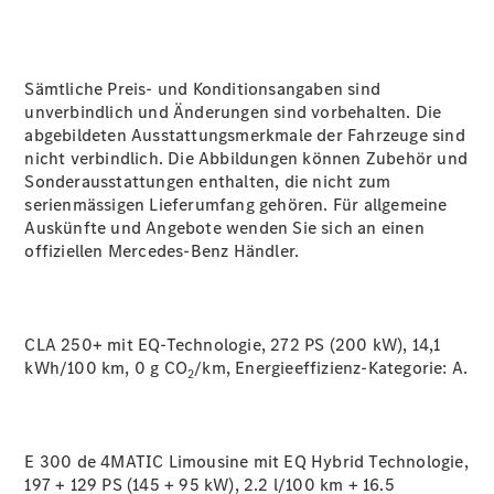
Über uns
Sämtliche Preis- und Konditionsangaben sind
unverbindlich und Änderungen sind vorbehalten. Die
abgebildeten Ausstattungsmerkmale der Fahrzeuge sind
nicht verbindlich. Die Abbildungen können Zubehör und
Sonderausstattungen enthalten, die nicht zum
Standort &
serienmässigen Lieferumfang gehören. Für allgemeine
Öffnungszeiten
Auskünfte und Angebote wenden Sie sich an einen
Ansprechpartner
offiziellen Mercedes-Benz Händler.
Unternehmen
Jobs &
Karriere
CLA 250+ mit EQ-Technologie, 272 PS (200 kW), 14,1
kWh/100 km, 0 g CO
/km, Energieeffizienz-Kategorie:
A.
Kontaktformular
2
Servicetermin
buchen
E 300 de 4MATIC Limousine mit EQ Hybrid Technologie,
197 + 129 PS (145 + 95 kW), 2.2 l/100 km + 16.5