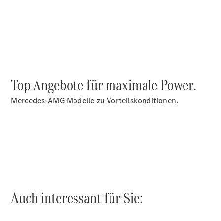
Digitale
Broschüre
Fahrzeugzubehör
Top Angebote für maximale Power.
Collection
Betriebsanleitungen
Mercedes-AMG Modelle zu Vorteilskonditionen.
Servicetermin
buchen
Auch interessant für Sie: