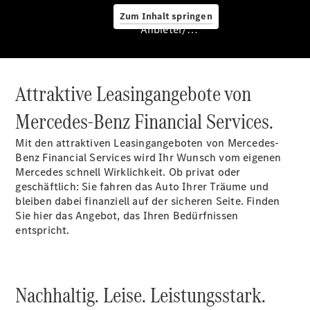
Service &
Zum Inhalt springen
Zubehör
Anbieter/Datenschutz
Attraktive Leasingangebote von
Mercedes-Benz Financial Services.
Mit den attraktiven Leasingangeboten von Mercedes-
Servicetermin
Benz Financial Services wird Ihr Wunsch vom eigenen
buchen
Mercedes schnell Wirklichkeit. Ob privat oder
Digitale
geschäftlich: Sie fahren das Auto Ihrer Träume und
Extras
bleiben dabei finanziell auf der sicheren Seite. Finden
Ladelösungen
Sie hier das Angebot, das Ihren Bedürfnissen
Unterwegs
entspricht.
laden
Pannen- &
Unfallhilfe
Räder &
Nachhaltig. Leise. Leistungsstark.
Reifen
Wartung,